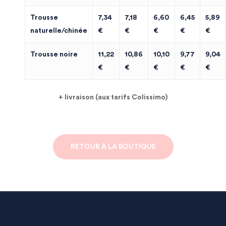
Trousse
7,34
7,18
6,60
6,45
5,89
naturelle/chinée
€
€
€
€
€
Trousse noire
11,22
10,86
10,10
9,77
9,04
€
€
€
€
€
+ livraison (aux tarifs Colissimo)
RETOUR À LA BOUTIQUE